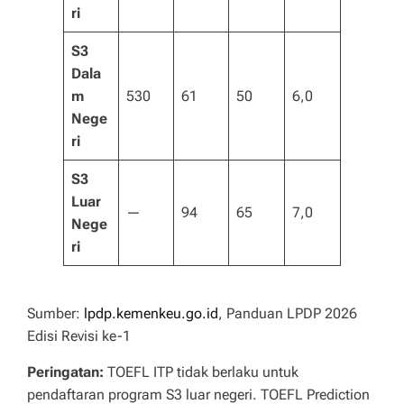
ri
S3
Dala
m
530
61
50
6,0
Nege
ri
S3
Luar
—
94
65
7,0
Nege
ri
Sumber:
lpdp.kemenkeu.go.id
, Panduan LPDP 2026
Edisi Revisi ke-1
Peringatan:
TOEFL ITP tidak berlaku untuk
pendaftaran program S3 luar negeri. TOEFL Prediction