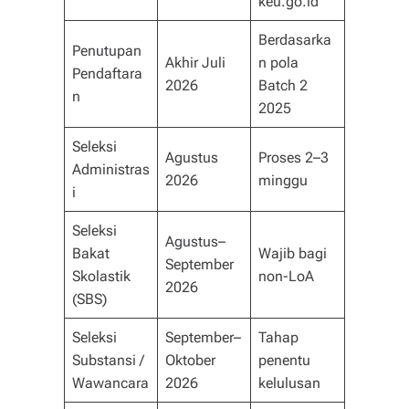
keu.go.id
Berdasarka
Penutupan
Akhir Juli
n pola
Pendaftara
2026
Batch 2
n
2025
Seleksi
Agustus
Proses 2–3
Administras
2026
minggu
i
Seleksi
Agustus–
Bakat
Wajib bagi
September
Skolastik
non-LoA
2026
(SBS)
Seleksi
September–
Tahap
Substansi /
Oktober
penentu
Wawancara
2026
kelulusan