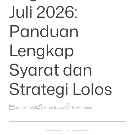
Juli 2026:
Panduan
Lengkap
Syarat dan
Strategi Lolos
Juni 24, 2026
Arron Bates
10 Min Read
A
E
U
S
T
T
H
I
O
M
R
A
T