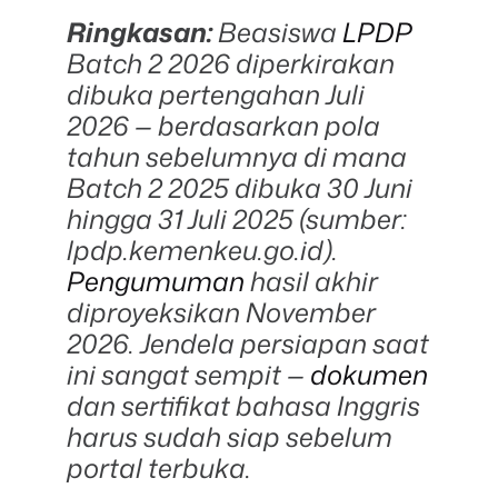
E
D
Ringkasan:
Beasiswa
LPDP
R
E
Batch 2 2026 diperkirakan
A
D
dibuka pertengahan Juli
T
I
2026 — berdasarkan pola
M
E
tahun sebelumnya di mana
Batch 2 2025 dibuka 30 Juni
hingga 31 Juli 2025 (sumber:
lpdp.kemenkeu.go.id).
Pengumuman
hasil akhir
diproyeksikan November
2026. Jendela persiapan saat
ini sangat sempit —
dokumen
dan sertifikat bahasa Inggris
harus sudah siap sebelum
portal terbuka.