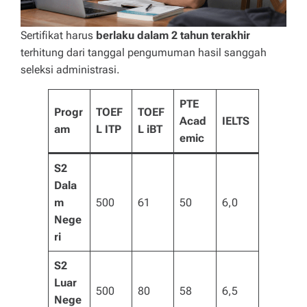
Sertifikat harus
berlaku dalam 2 tahun terakhir
terhitung dari tanggal pengumuman hasil sanggah
seleksi administrasi.
PTE
Progr
TOEF
TOEF
Acad
IELTS
am
L ITP
L iBT
emic
S2
Dala
m
500
61
50
6,0
Nege
ri
S2
Luar
500
80
58
6,5
Nege